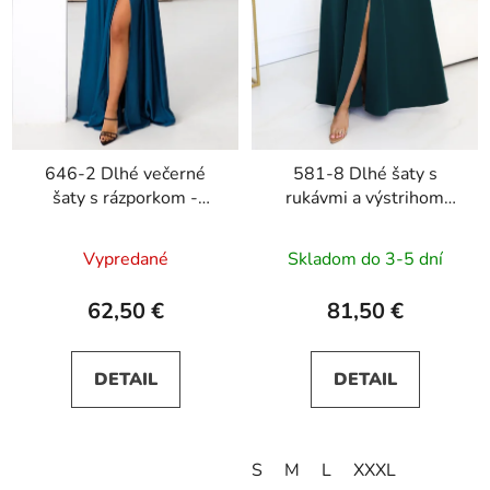
646-2 Dlhé večerné
581-8 Dlhé šaty s
šaty s rázporkom -
rukávmi a výstrihom
tyrkysové
JENNIFER - zelené
Vypredané
Skladom do 3-5 dní
62,50 €
81,50 €
DETAIL
DETAIL
S
M
L
XXXL