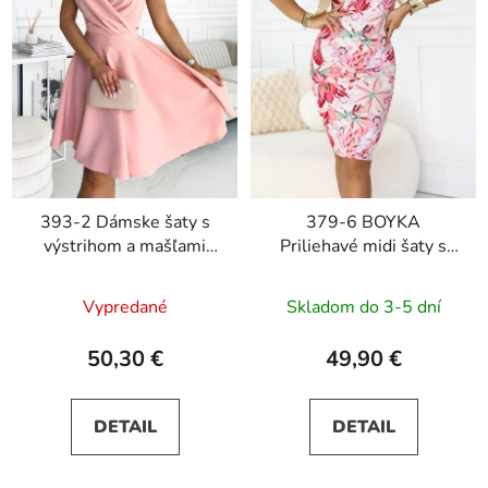
393-2 Dámske šaty s
379-6 BOYKA
výstrihom a mašľami
Priliehavé midi šaty s
ROSALIA - púdrovo
výstrihom - biele s
ružové
ružovými kvetmi
Vypredané
Skladom do 3-5 dní
50,30 €
49,90 €
DETAIL
DETAIL