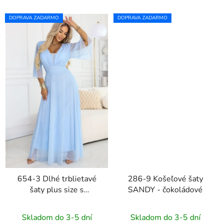
DOPRAVA ZADARMO
DOPRAVA ZADARMO
654-3 Dlhé trblietavé
286-9 Košeľové šaty
šaty plus size s
SANDY - čokoládové
okrúhlym výstrihom a
priesvitnými rukávmi -
Skladom do 3-5 dní
Skladom do 3-5 dní