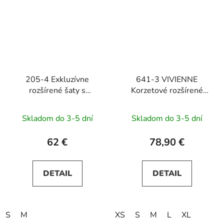
205-4 Exkluzívne
641-3 VIVIENNE
rozšírené šaty s
Korzetové rozšírené
čipkovým výstrihom
midi šaty - pastelová
LAURA - zelené
žltá
Skladom do 3-5 dní
Skladom do 3-5 dní
62 €
78,90 €
DETAIL
DETAIL
S
M
XS
S
M
L
XL