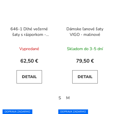
646-1 Dlhé večerné
Dámske ľanové šaty
šaty s rázporkom -
VIGO - malinové
čokoládovo hnedé
Vypredané
Skladom do 3-5 dní
62,50 €
79,50 €
DETAIL
DETAIL
S
M
DOPRAVA ZADARMO
DOPRAVA ZADARMO