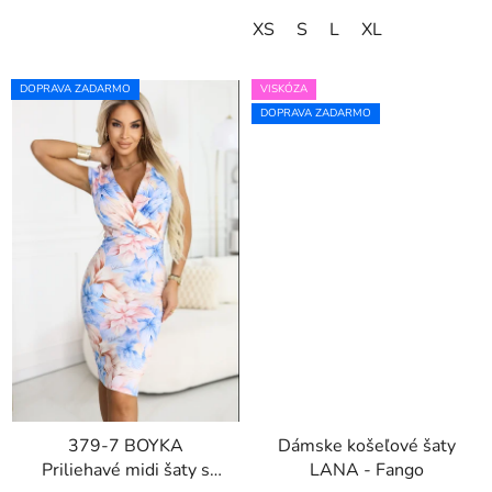
XS
S
L
XL
DOPRAVA ZADARMO
VISKÓZA
DOPRAVA ZADARMO
379-7 BOYKA
Dámske košeľové šaty
Priliehavé midi šaty s
LANA - Fango