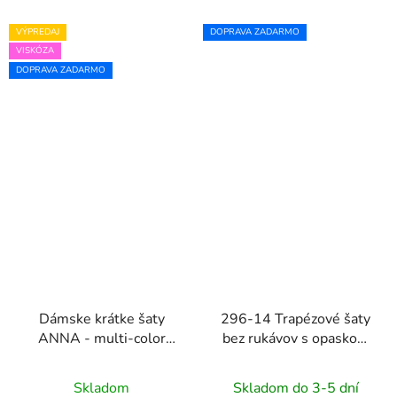
VÝPREDAJ
DOPRAVA ZADARMO
VISKÓZA
DOPRAVA ZADARMO
Dámske krátke šaty
296-14 Trapézové šaty
ANNA - multi-color
bez rukávov s opaskom
pattern
VICTORIA - olivovo
zelené
Skladom
Skladom do 3-5 dní