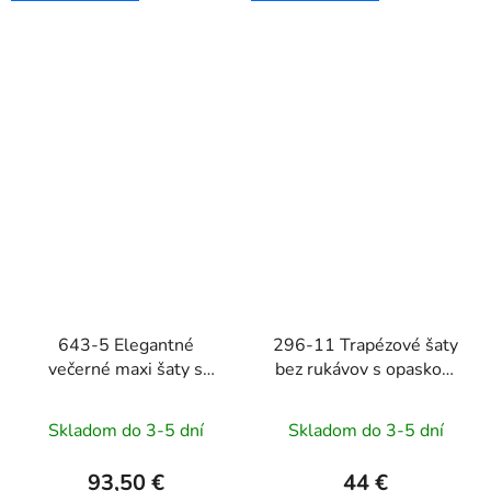
643-5 Elegantné
296-11 Trapézové šaty
večerné maxi šaty s
bez rukávov s opaskom
rázporkom a ružami -
VICTORIA - modrý vzor
maslová žltá
Skladom do 3-5 dní
Skladom do 3-5 dní
93,50 €
44 €