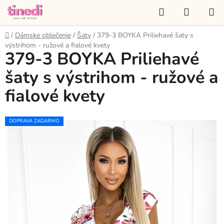
Prejsť
Hľadať
NÁKUP
na
KOŠÍK
obsah
Domov
/
Dámske oblečenie
/
Šaty
/
379-3 BOYKA Priliehavé šaty s
výstrihom - ružové a fialové kvety
379-3 BOYKA Priliehavé
šaty s výstrihom - ružové a
fialové kvety
DOPRAVA ZADARMO