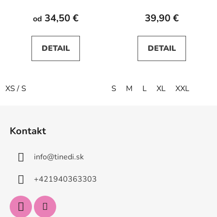
34,50 €
39,90 €
od
DETAIL
DETAIL
XS / S
S
M
L
XL
XXL
Z
á
Kontakt
p
ä
info
@
tinedi.sk
t
i
+421940363303
e