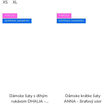
XS
XL
VISKÓZA
VISKÓZA
DOPRAVA ZADARMO
DOPRAVA ZADARMO
Dámske šaty s dlhým
Dámske krátke šaty
rukávom DHALIA -
ANNA - žirafový vzor
Bordo