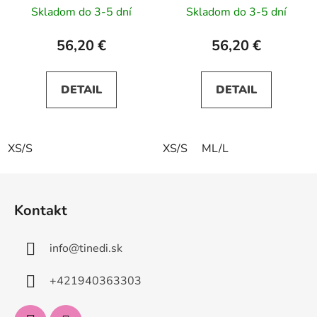
Skladom do 3-5 dní
Skladom do 3-5 dní
56,20 €
56,20 €
DETAIL
DETAIL
XS/S
XS/S
ML/L
Z
á
Kontakt
p
ä
info
@
tinedi.sk
t
i
+421940363303
e