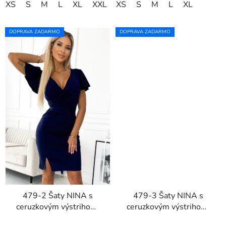
XS
S
M
L
XL
XXL
XS
S
M
L
XL
DOPRAVA ZADARMO
DOPRAVA ZADARMO
479-2 Šaty NINA s
479-3 Šaty NINA s
ceruzkovým výstrihom,
ceruzkovým výstrihom,
rukávmi a opaskom -
rukávmi a opaskom -