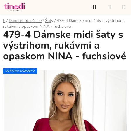
Prejsť
Hľadať
NÁKUP
na
KOŠÍK
obsah
Domov
/
Dámske oblečenie
/
Šaty
/
479-4 Dámske midi šaty s výstrihom,
rukávmi a opaskom NINA - fuchsiové
479-4 Dámske midi šaty s
výstrihom, rukávmi a
opaskom NINA - fuchsiové
DOPRAVA ZADARMO