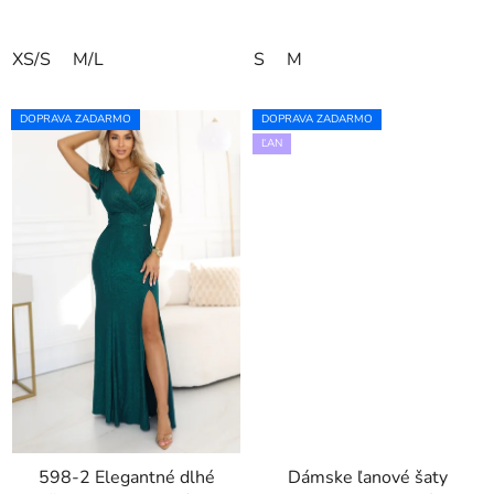
XS/S
M/L
S
M
DOPRAVA ZADARMO
DOPRAVA ZADARMO
ĽAN
598-2 Elegantné dlhé
Dámske ľanové šaty