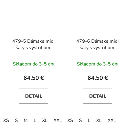
479-5 Dámske midi
479-6 Dámske midi
šaty s výstrihom,
šaty s výstrihom,
rukávmi a opaskom
rukávmi a opaskom
NINA - béžové
NINA - svetlomodré
Skladom do 3-5 dní
Skladom do 3-5 dní
64,50 €
64,50 €
DETAIL
DETAIL
XS
S
M
L
XL
XXL
XS
S
L
XL
XXL