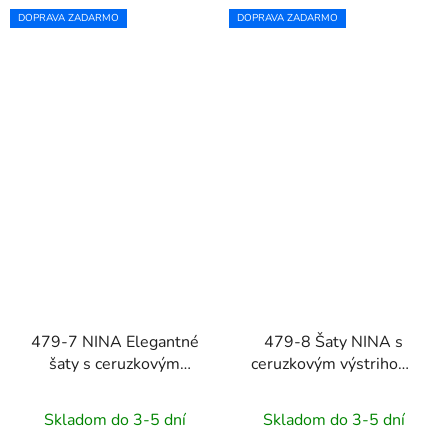
DOPRAVA ZADARMO
DOPRAVA ZADARMO
479-7 NINA Elegantné
479-8 Šaty NINA s
šaty s ceruzkovým
ceruzkovým výstrihom,
výstrihom, rukávmi a
rukávmi a opaskom -
opaskom - bordové
modrý kvetinový vzor
Skladom do 3-5 dní
Skladom do 3-5 dní