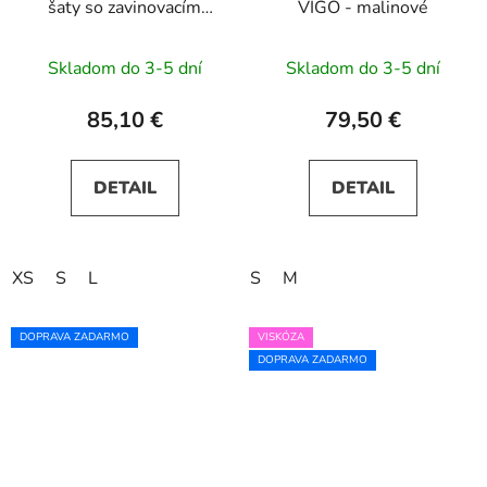
šaty so zavinovacím
VIGO - malinové
výstrihom IRINA -
zelené s trblietkami
Skladom do 3-5 dní
Skladom do 3-5 dní
85,10 €
79,50 €
DETAIL
DETAIL
XS
S
L
S
M
DOPRAVA ZADARMO
VISKÓZA
DOPRAVA ZADARMO