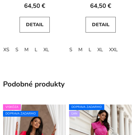
64,50 €
64,50 €
DETAIL
DETAIL
XS
S
M
L
XL
S
M
L
XL
XXL
Podobné produkty
VISKÓZA
DOPRAVA ZADARMO
DOPRAVA ZADARMO
ĽAN