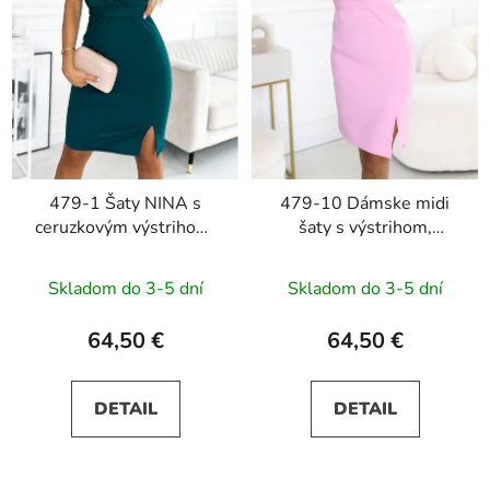
479-1 Šaty NINA s
479-10 Dámske midi
ceruzkovým výstrihom,
šaty s výstrihom,
rukávmi a opaskom -
rukávmi a opaskom
zelené
NINA - ružová
Skladom do 3-5 dní
Skladom do 3-5 dní
64,50 €
64,50 €
DETAIL
DETAIL