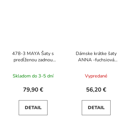
478-3 MAYA Šaty s
Dámske krátke šaty
predĺženou zadnou
ANNA -fuchsiová
časťou, výstrihom a
modrými lístkami
opaskom - zelené
Skladom do 3-5 dní
Vypredané
79,90 €
56,20 €
DETAIL
DETAIL