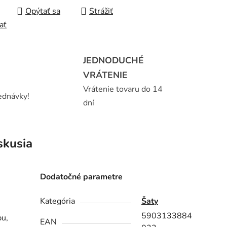
Opýtať sa
Strážiť
ať
JEDNODUCHÉ
VRÁTENIE
Vrátenie tovaru do 14
ednávky!
dní
skusia
Dodatočné parametre
ú
Kategória
Šaty
5903133884
bu,
EAN