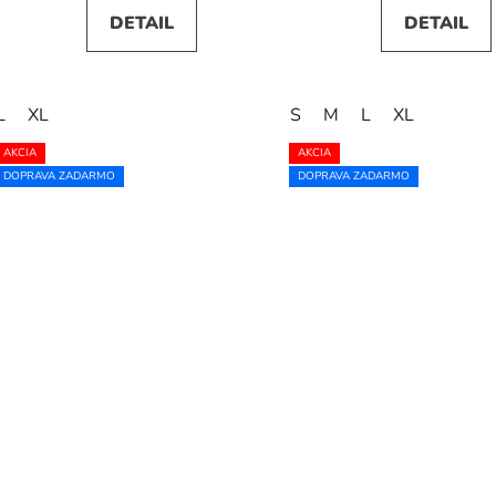
DETAIL
DETAIL
L
XL
S
M
L
XL
AKCIA
AKCIA
DOPRAVA ZADARMO
DOPRAVA ZADARMO