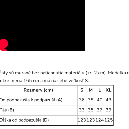
Šaty sú merané bez natiahnutia materiálu (+/- 2 cm). Modelka 
fotke meria 165 cm a má na sebe veľkosť S.
Rozmery (cm)
S
M
L
XL
Od podpazušia k podpazuší (
A
)
36
38
40
43
Pás (
B
)
33
35
37
39
Dĺžka od podpazušia (
D
)
123
123
124
125