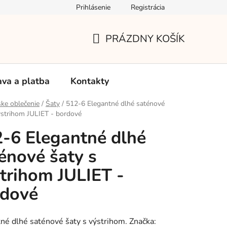
Prihlásenie
Registrácia
Používanie súborov Cookies
Reklamačný poriadok
Vrá
PRÁZDNY KOŠÍK
NÁKUPNÝ
KOŠÍK
va a platba
Kontakty
ke oblečenie
/
Šaty
/
512-6 Elegantné dlhé saténové
ýstrihom JULIET - bordové
-6 Elegantné dlhé
énové šaty s
trihom JULIET -
rdové
né dlhé saténové šaty s výstrihom. Značka: