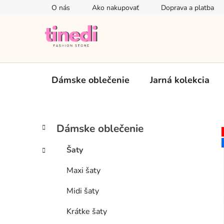
Prejsť
O nás
Ako nakupovať
Doprava a platba
na
obsah
Dámske oblečenie
Jarná kolekcia
B
K
Preskočiť
Dámske oblečenie
a
kategórie
o
t
č
Šaty
e
n
g
Maxi šaty
ý
ó
p
r
Midi šaty
i
a
e
n
Krátke šaty