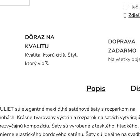
Tlač
Zdieľ
DÔRAZ NA
DOPRAVA
KVALITU
ZADARMO
Kvalita, ktorú cítiš. Štýl,
Na všetky obj
ktorý vidíš.
Popis
Di
JULIET sú elegantné maxi dlhé saténové šaty s rozparkom na
nohách. Krásne tvarovaný výstrih a rozparok na šatách vytváraj
nezvyčajnú kompozíciu. Šaty sú vyrobené z lesklého, hladkého,
mierne elastického bordového saténu. Šaty sú ideálne na svad