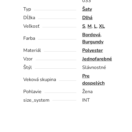
033
Typ
Šaty
Dĺžka
Dlhá
Veľkosť
S
,
M
,
L
,
XL
Bordová
,
Farba
Burgundy
Materiál
Polyester
Vzor
Jednofarebné
Štýl
Slávnostné
Pre
Veková skupina
dospelých
Pohlavie
Žena
size_system
INT