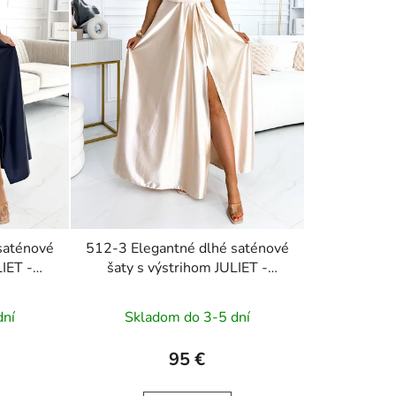
saténové
512-3 Elegantné dlhé saténové
LIET -
šaty s výstrihom JULIET -
béžové
dní
Skladom do 3-5 dní
95 €