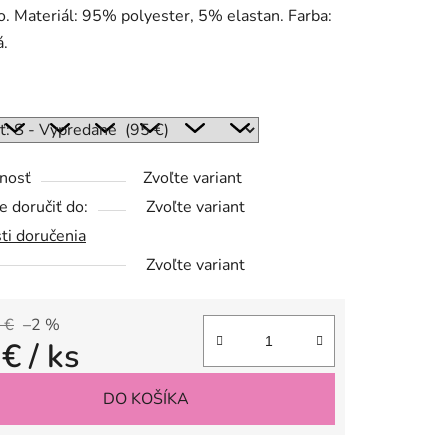
 Materiál: 95% polyester, 5% elastan. Farba:
á.
:
nosť
Zvoľte variant
 doručiť do:
Zvoľte variant
ti doručenia
Zvoľte variant
 €
–2 %
 €
/ ks
tková cena:
DO KOŠÍKA