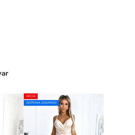
var
AKCIA
DOPRAVA ZADARMO