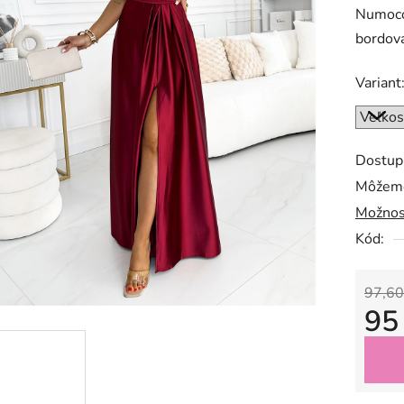
Numoco.
bordov
Variant
Dostup
Môžeme
Možnos
Kód:
97,60
95
Jedno