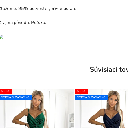
Zloženie: 95% polyester, 5% elastan.
Krajina pôvodu: Poľsko.
Súvisiaci to
AKCIA
AKCIA
DOPRAVA ZADARMO
DOPRAVA ZADARMO