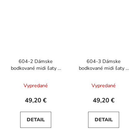
604-2 Dámske
604-3 Dámske
bodkované midi šaty s
bodkované midi šaty s
výstrihom a ozdobným
výstrihom a ozdobným
opaskom - biele
opaskom - béžové
Vypredané
Vypredané
49,20 €
49,20 €
DETAIL
DETAIL