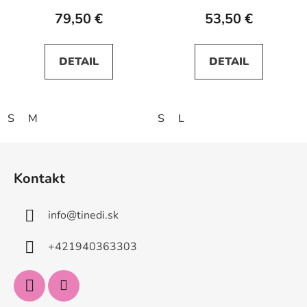
79,50 €
53,50 €
DETAIL
DETAIL
S
M
S
L
Z
á
Kontakt
p
ä
info
@
tinedi.sk
t
i
+421940363303
e