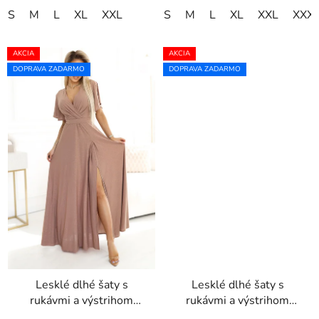
S
M
L
XL
XXL
S
M
L
XL
XXL
XXX
AKCIA
AKCIA
DOPRAVA ZADARMO
DOPRAVA ZADARMO
Lesklé dlhé šaty s
Lesklé dlhé šaty s
rukávmi a výstrihom
rukávmi a výstrihom
JENNIFER - mokka pena
JENNIFER -