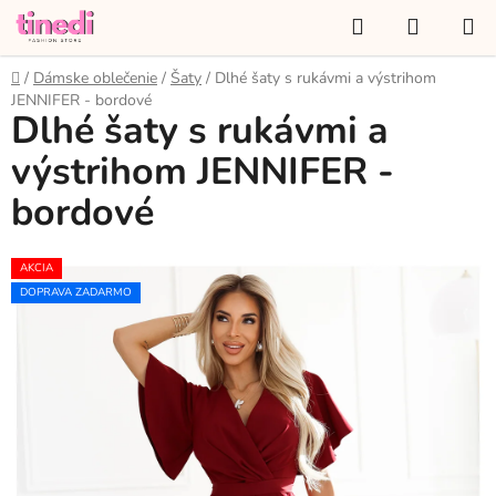
Prejsť
Hľadať
NÁKUP
na
KOŠÍK
obsah
Domov
/
Dámske oblečenie
/
Šaty
/
Dlhé šaty s rukávmi a výstrihom
JENNIFER - bordové
Dlhé šaty s rukávmi a
výstrihom JENNIFER -
bordové
AKCIA
DOPRAVA ZADARMO