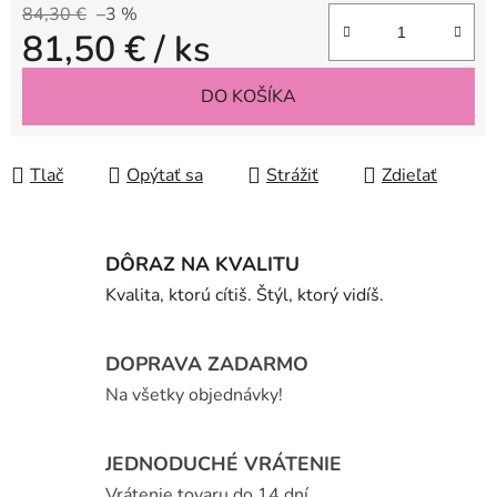
84,30 €
–3 %
81,50 €
/ ks
Jednotková cena:
DO KOŠÍKA
Tlač
Opýtať sa
Strážiť
Zdieľať
DÔRAZ NA KVALITU
Kvalita, ktorú cítiš. Štýl, ktorý vidíš.
DOPRAVA ZADARMO
Na všetky objednávky!
JEDNODUCHÉ VRÁTENIE
Vrátenie tovaru do 14 dní