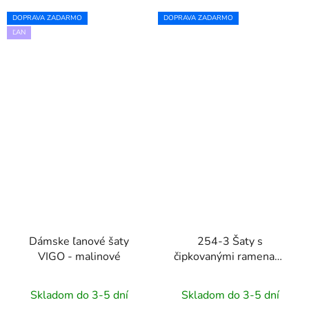
DOPRAVA ZADARMO
DOPRAVA ZADARMO
ĽAN
Dámske ľanové šaty
254-3 Šaty s
VIGO - malinové
čipkovanými ramenami
SILVIA - béžové
Skladom do 3-5 dní
Skladom do 3-5 dní