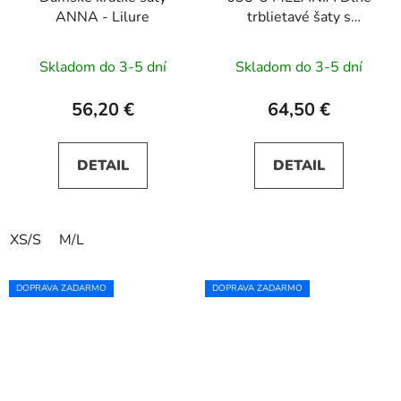
ANNA - Lilure
trblietavé šaty s
výstrihom a krátkymi
rukávmi - tmavomodré
Skladom do 3-5 dní
Skladom do 3-5 dní
56,20 €
64,50 €
DETAIL
DETAIL
XS/S
M/L
DOPRAVA ZADARMO
DOPRAVA ZADARMO