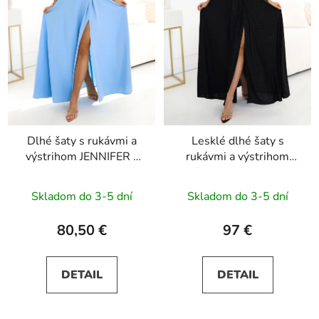
Dlhé šaty s rukávmi a
Lesklé dlhé šaty s
výstrihom JENNIFER -
rukávmi a výstrihom
svetlomodré
JENNIFER - čierne s
trblietkami
Skladom do 3-5 dní
Skladom do 3-5 dní
80,50 €
97 €
DETAIL
DETAIL