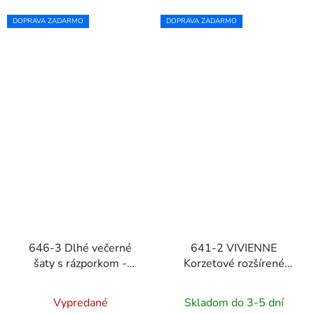
DOPRAVA ZADARMO
DOPRAVA ZADARMO
646-3 Dlhé večerné
641-2 VIVIENNE
šaty s rázporkom -
Korzetové rozšírené
červené
midi šaty - béžové
Vypredané
Skladom do 3-5 dní