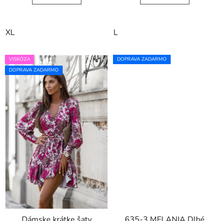
XL
L
VISKÓZA
DOPRAVA ZADARMO
DOPRAVA ZADARMO
Dámske krátke šaty
635-3 MELANIA Dlhé