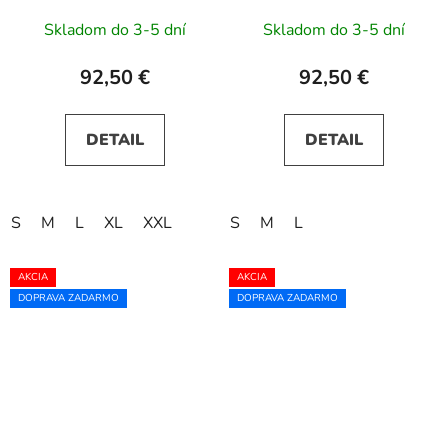
s trblietkami
tmavomodré s
Skladom do 3-5 dní
Skladom do 3-5 dní
trblietkami
92,50 €
92,50 €
DETAIL
DETAIL
S
M
L
XL
XXL
S
M
L
AKCIA
AKCIA
DOPRAVA ZADARMO
DOPRAVA ZADARMO