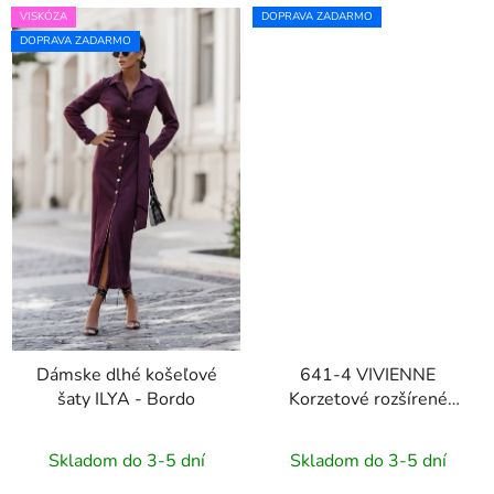
VISKÓZA
DOPRAVA ZADARMO
DOPRAVA ZADARMO
Dámske dlhé košeľové
641-4 VIVIENNE
šaty ILYA - Bordo
Korzetové rozšírené
midi šaty - svetlo
béžové
Skladom do 3-5 dní
Skladom do 3-5 dní