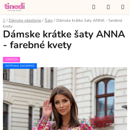
Prejsť
Hľadať
NÁKUP
na
KOŠÍK
obsah
Domov
/
Dámske oblečenie
/
Šaty
/
Dámske krátke šaty ANNA - farebné
kvety
Dámske krátke šaty ANNA
- farebné kvety
VISKÓZA
DOPRAVA ZADARMO