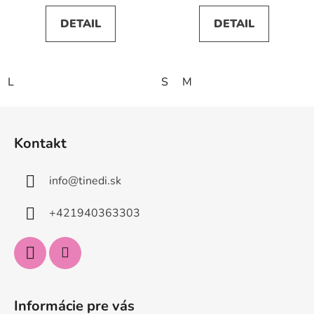
DETAIL
DETAIL
L
S
M
Z
á
Kontakt
p
ä
info
@
tinedi.sk
t
i
+421940363303
e
Informácie pre vás