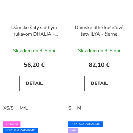
Dámske šaty s dlhým
Dámske dlhé košeľové
rukávom DHALIA -
šaty ILYA - čierne
hnedé
Skladom do 3-5 dní
Skladom do 3-5 dní
56,20 €
82,10 €
DETAIL
DETAIL
XS/S
M/L
S
M
VISKÓZA
DOPRAVA ZADARMO
DOPRAVA ZADARMO
ĽAN