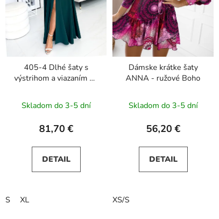
405-4 Dlhé šaty s
Dámske krátke šaty
výstrihom a viazaním na
ANNA - ružové Boho
ramenách ELENA -
zelené
Skladom do 3-5 dní
Skladom do 3-5 dní
81,70 €
56,20 €
DETAIL
DETAIL
S
XL
XS/S