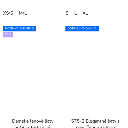
XS/S
M/L
S
L
XL
DOPRAVA ZADARMO
DOPRAVA ZADARMO
ĽAN
Dámske ľanové šaty
575-2 Elegantné šaty s
VIGO - fuchsiové
predlženou zadnou