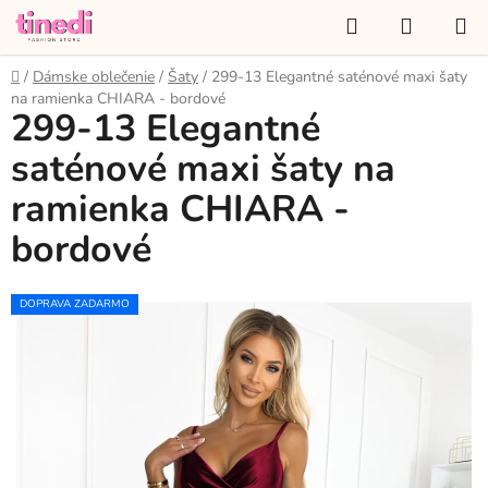
Prejsť
Hľadať
NÁKUP
na
KOŠÍK
obsah
Domov
/
Dámske oblečenie
/
Šaty
/
299-13 Elegantné saténové maxi šaty
na ramienka CHIARA - bordové
299-13 Elegantné
saténové maxi šaty na
ramienka CHIARA -
bordové
DOPRAVA ZADARMO