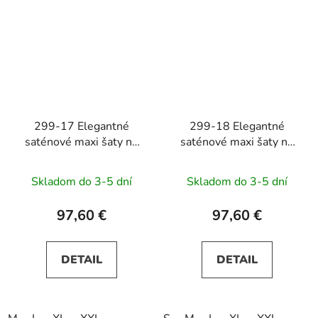
299-17 Elegantné
299-18 Elegantné
saténové maxi šaty na
saténové maxi šaty na
ramienka CHIARA -
ramienka CHIARA -
modré s trblietkami
čierne s trblietkami
Skladom do 3-5 dní
Skladom do 3-5 dní
97,60 €
97,60 €
DETAIL
DETAIL