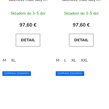
ramienka CHIARA -
ramienka CHIARA -
červené
béžové s trblietkami
Skladom do 3-5 dní
Skladom do 3-5 dní
97,60 €
97,60 €
DETAIL
DETAIL
M
XL
M
L
XL
XXL
DOPRAVA ZADARMO
DOPRAVA ZADARMO