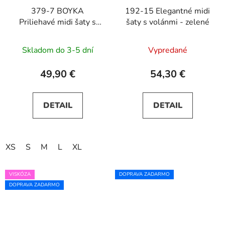
379-7 BOYKA
192-15 Elegantné midi
Priliehavé midi šaty s
šaty s volánmi - zelené
výstrihom - modro
béžové kvety
Skladom do 3-5 dní
Vypredané
49,90 €
54,30 €
DETAIL
DETAIL
XS
S
M
L
XL
VISKÓZA
DOPRAVA ZADARMO
DOPRAVA ZADARMO