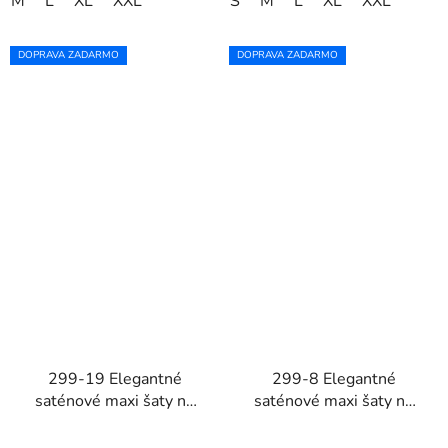
M
L
XL
XXL
S
M
L
XL
XXL
DOPRAVA ZADARMO
DOPRAVA ZADARMO
299-19 Elegantné
299-8 Elegantné
saténové maxi šaty na
saténové maxi šaty na
ramienka CHIARA -
ramienka CHIARA -
fuchsiové s trblietkami
zlaté