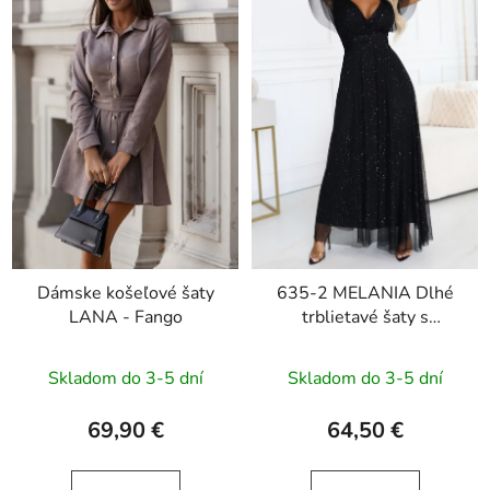
Dámske košeľové šaty
635-2 MELANIA Dlhé
LANA - Fango
trblietavé šaty s
výstrihom a krátkymi
rukávmi - čierne
Skladom do 3-5 dní
Skladom do 3-5 dní
69,90 €
64,50 €