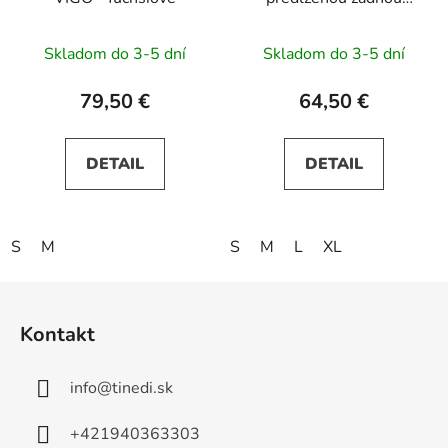
častou – zelené
Skladom do 3-5 dní
Skladom do 3-5 dní
79,50 €
64,50 €
DETAIL
DETAIL
S
M
S
M
L
XL
Z
á
Kontakt
p
ä
info
@
tinedi.sk
t
i
+421940363303