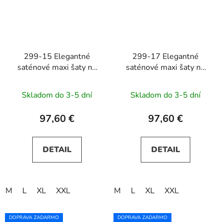
299-15 Elegantné
299-17 Elegantné
saténové maxi šaty na
saténové maxi šaty na
ramienka CHIARA -
ramienka CHIARA -
béžové s trblietkami
modré s trblietkami
Skladom do 3-5 dní
Skladom do 3-5 dní
97,60 €
97,60 €
DETAIL
DETAIL
M
L
XL
XXL
M
L
XL
XXL
DOPRAVA ZADARMO
DOPRAVA ZADARMO