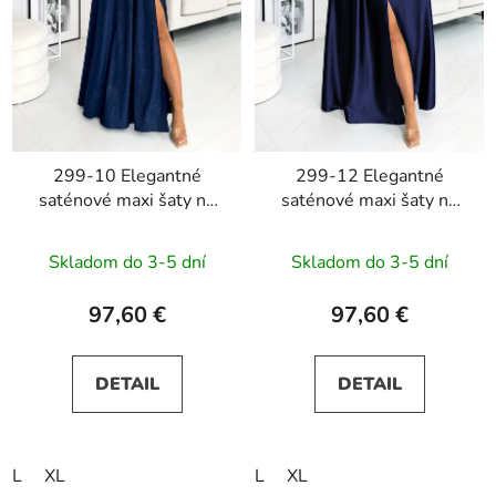
299-10 Elegantné
299-12 Elegantné
saténové maxi šaty na
saténové maxi šaty na
ramienka CHIARA -
ramienka CHIARA -
tmavomodré s
tmavomodré
Skladom do 3-5 dní
Skladom do 3-5 dní
trblietkami
97,60 €
97,60 €
DETAIL
DETAIL
L
XL
L
XL