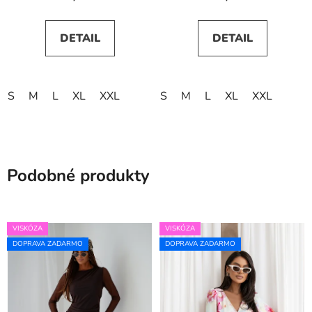
DETAIL
DETAIL
S
M
L
XL
XXL
S
M
L
XL
XXL
Podobné produkty
VISKÓZA
VISKÓZA
DOPRAVA ZADARMO
DOPRAVA ZADARMO