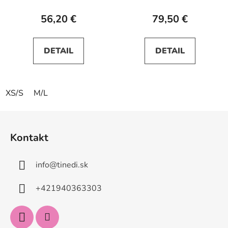
56,20 €
79,50 €
DETAIL
DETAIL
XS/S
M/L
Z
á
Kontakt
p
ä
info
@
tinedi.sk
t
i
+421940363303
e