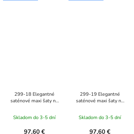
299-18 Elegantné
299-19 Elegantné
saténové maxi šaty na
saténové maxi šaty na
ramienka CHIARA -
ramienka CHIARA -
čierne s trblietkami
fuchsiové s trblietkami
Skladom do 3-5 dní
Skladom do 3-5 dní
97,60 €
97,60 €