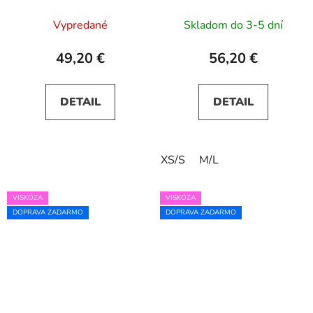
výstrihom a ozdobným
hnedé
opaskom - biele
Vypredané
Skladom do 3-5 dní
49,20 €
56,20 €
DETAIL
DETAIL
XS/S
M/L
VISKÓZA
VISKÓZA
DOPRAVA ZADARMO
DOPRAVA ZADARMO