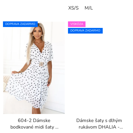
XS/S
M/L
DOPRAVA ZADARMO
VISKÓZA
DOPRAVA ZADARMO
604-2 Dámske
Dámske šaty s dlhým
bodkované midi šaty s
rukávom DHALIA -