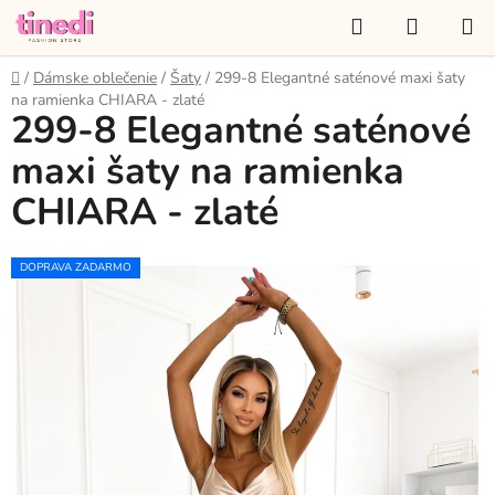
Prejsť
Hľadať
NÁKUP
na
KOŠÍK
obsah
Domov
/
Dámske oblečenie
/
Šaty
/
299-8 Elegantné saténové maxi šaty
na ramienka CHIARA - zlaté
299-8 Elegantné saténové
maxi šaty na ramienka
CHIARA - zlaté
DOPRAVA ZADARMO