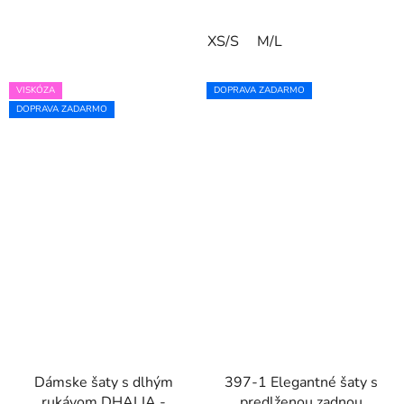
XS/S
M/L
VISKÓZA
DOPRAVA ZADARMO
DOPRAVA ZADARMO
Dámske šaty s dlhým
397-1 Elegantné šaty s
rukávom DHALIA -
predlženou zadnou