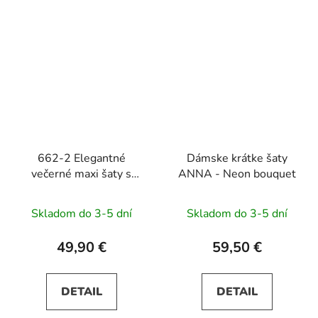
662-2 Elegantné
Dámske krátke šaty
večerné maxi šaty s
ANNA - Neon bouquet
tylom a viazaním v páse
- čierne
Skladom do 3-5 dní
Skladom do 3-5 dní
49,90 €
59,50 €
DETAIL
DETAIL