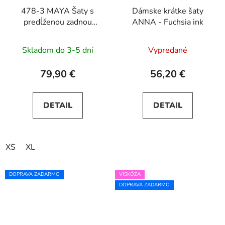
478-3 MAYA Šaty s
Dámske krátke šaty
predĺženou zadnou
ANNA - Fuchsia ink
časťou, výstrihom a
opaskom - zelené
Skladom do 3-5 dní
Vypredané
79,90 €
56,20 €
DETAIL
DETAIL
XS
XL
DOPRAVA ZADARMO
VISKÓZA
DOPRAVA ZADARMO