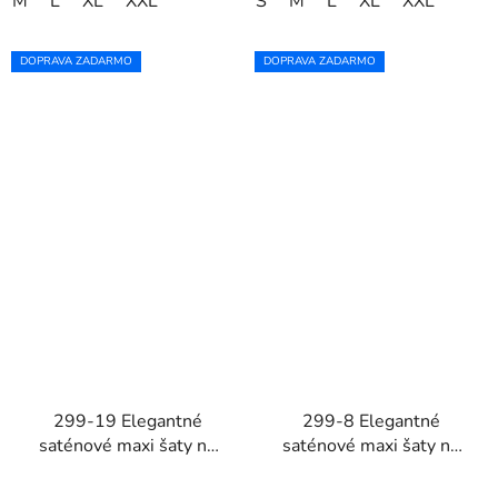
M
L
XL
XXL
S
M
L
XL
XXL
DOPRAVA ZADARMO
DOPRAVA ZADARMO
299-19 Elegantné
299-8 Elegantné
saténové maxi šaty na
saténové maxi šaty na
ramienka CHIARA -
ramienka CHIARA -
fuchsiové s trblietkami
zlaté