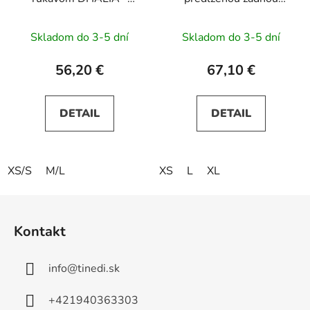
hnedé
časťou - červené
Skladom do 3-5 dní
Skladom do 3-5 dní
56,20 €
67,10 €
DETAIL
DETAIL
XS/S
M/L
XS
L
XL
Z
á
Kontakt
p
ä
info
@
tinedi.sk
t
i
+421940363303