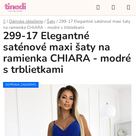
Prejsť
Hľadať
NÁKUP
na
KOŠÍK
obsah
Domov
/
Dámske oblečenie
/
Šaty
/
299-17 Elegantné saténové maxi šaty
na ramienka CHIARA - modré s trblietkami
299-17 Elegantné
saténové maxi šaty na
ramienka CHIARA - modré
s trblietkami
DOPRAVA ZADARMO