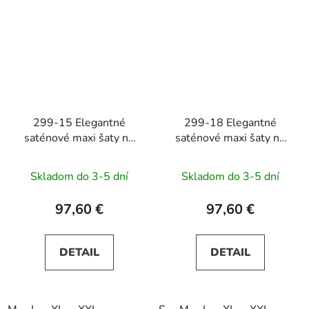
299-15 Elegantné
299-18 Elegantné
saténové maxi šaty na
saténové maxi šaty na
ramienka CHIARA -
ramienka CHIARA -
béžové s trblietkami
čierne s trblietkami
Skladom do 3-5 dní
Skladom do 3-5 dní
97,60 €
97,60 €
DETAIL
DETAIL