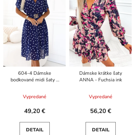
604-4 Dámske
Dámske krátke šaty
bodkované midi šaty s
ANNA - Fuchsia ink
výstrihom a ozdobným
opaskom - tmavomodré
Vypredané
Vypredané
49,20 €
56,20 €
DETAIL
DETAIL