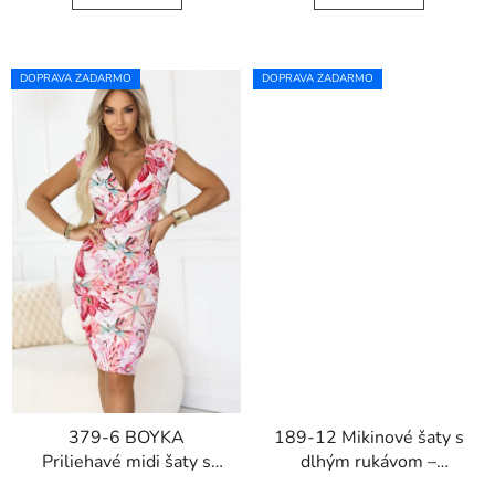
DOPRAVA ZADARMO
DOPRAVA ZADARMO
379-6 BOYKA
189-12 Mikinové šaty s
Priliehavé midi šaty s
dlhým rukávom –
výstrihom - biele s
mentolové