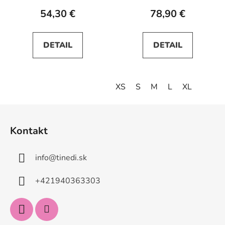
54,30 €
78,90 €
DETAIL
DETAIL
XS
S
M
L
XL
Z
á
Kontakt
p
ä
info
@
tinedi.sk
t
i
+421940363303
e