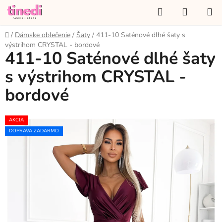
Prejsť
Hľadať
NÁKUP
na
KOŠÍK
obsah
Domov
/
Dámske oblečenie
/
Šaty
/
411-10 Saténové dlhé šaty s
výstrihom CRYSTAL - bordové
411-10 Saténové dlhé šaty
s výstrihom CRYSTAL -
bordové
AKCIA
DOPRAVA ZADARMO