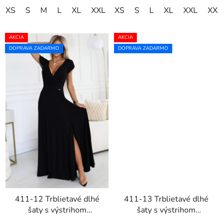
XS
S
M
L
XL
XXL
XS
XXXL
S
L
XL
XXL
XXX
AKCIA
AKCIA
DOPRAVA ZADARMO
DOPRAVA ZADARMO
411-12 Trblietavé dlhé
411-13 Trblietavé dlhé
šaty s výstrihom
šaty s výstrihom
CRYSTAL - čierne
CRYSTAL -