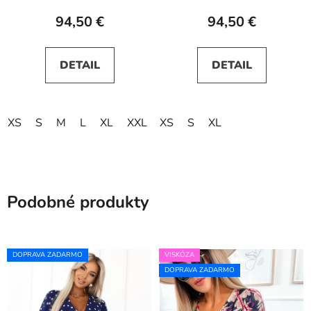
94,50 €
94,50 €
DETAIL
DETAIL
XS
S
M
L
XL
XXL
XS
XXXL
S
XL
Podobné produkty
DOPRAVA ZADARMO
VISKÓZA
DOPRAVA ZADARMO