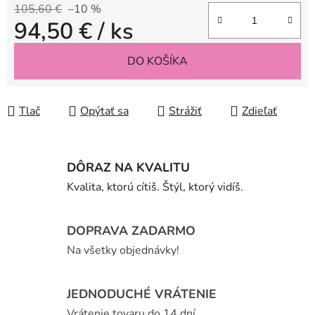
105,60 €
–10 %
94,50 €
/ ks
Jednotková cena:
DO KOŠÍKA
Tlač
Opýtať sa
Strážiť
Zdieľať
DÔRAZ NA KVALITU
Kvalita, ktorú cítiš. Štýl, ktorý vidíš.
DOPRAVA ZADARMO
Na všetky objednávky!
JEDNODUCHÉ VRÁTENIE
Vrátenie tovaru do 14 dní