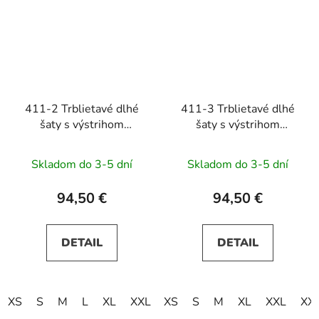
411-2 Trblietavé dlhé
411-3 Trblietavé dlhé
šaty s výstrihom
šaty s výstrihom
CRYSTAL - červené
CRYSTAL -
tmavomodré
Skladom do 3-5 dní
Skladom do 3-5 dní
94,50 €
94,50 €
DETAIL
DETAIL
XS
S
M
L
XL
XXL
XS
XXXL
S
M
XL
XXL
XX