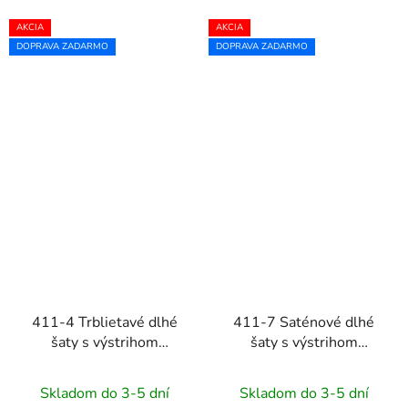
AKCIA
AKCIA
DOPRAVA ZADARMO
DOPRAVA ZADARMO
411-4 Trblietavé dlhé
411-7 Saténové dlhé
šaty s výstrihom
šaty s výstrihom
CRYSTAL - béžové
CRYSTAL - zlaté
Skladom do 3-5 dní
Skladom do 3-5 dní