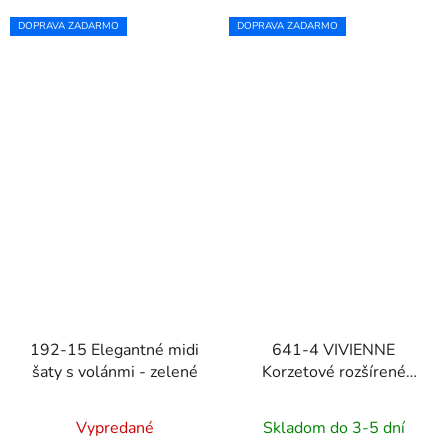
DOPRAVA ZADARMO
DOPRAVA ZADARMO
192-15 Elegantné midi
641-4 VIVIENNE
šaty s volánmi - zelené
Korzetové rozšírené
midi šaty - svetlo
béžové
Vypredané
Skladom do 3-5 dní