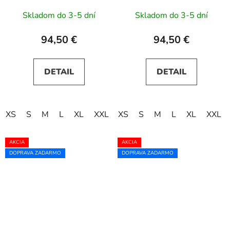
svetlomodré
Skladom do 3-5 dní
Skladom do 3-5 dní
94,50 €
94,50 €
DETAIL
DETAIL
XS
S
M
L
XL
XXL
XS
XXXL
S
M
L
XL
XXL
AKCIA
AKCIA
DOPRAVA ZADARMO
DOPRAVA ZADARMO