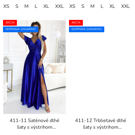
XS
S
M
L
XL
XXL
XS
XXXL
S
M
L
XL
XXL
AKCIA
AKCIA
DOPRAVA ZADARMO
DOPRAVA ZADARMO
411-11 Saténové dlhé
411-12 Trblietavé dlhé
šaty s výstrihom
šaty s výstrihom
CRYSTAL - modré
CRYSTAL - čierne