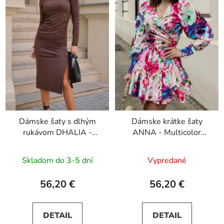
Dámske šaty s dlhým
Dámske krátke šaty
rukávom DHALIA -
ANNA - Multicolor
hnedé
Flowers
Skladom do 3-5 dní
Vypredané
56,20 €
56,20 €
DETAIL
DETAIL