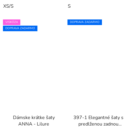
XS/S
S
VISKÓZA
DOPRAVA ZADARMO
DOPRAVA ZADARMO
Dámske krátke šaty
397-1 Elegantné šaty s
ANNA - Lilure
predlženou zadnou
časťou - červené