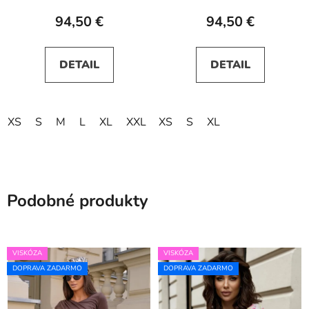
94,50 €
94,50 €
DETAIL
DETAIL
XS
S
M
L
XL
XXL
XS
XXXL
S
XL
Podobné produkty
VISKÓZA
VISKÓZA
DOPRAVA ZADARMO
DOPRAVA ZADARMO