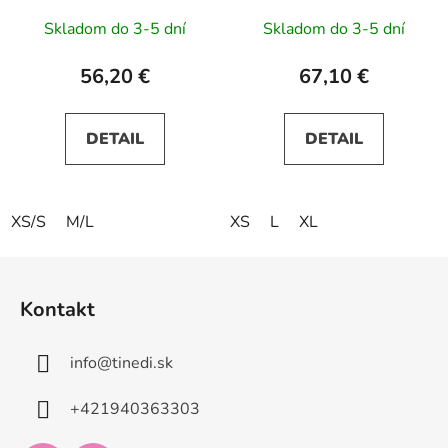
Skladom do 3-5 dní
Skladom do 3-5 dní
56,20 €
67,10 €
DETAIL
DETAIL
XS/S
M/L
XS
L
XL
Z
á
Kontakt
p
ä
info
@
tinedi.sk
t
i
+421940363303
e