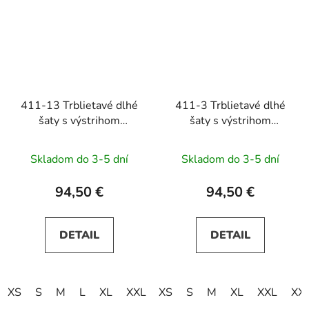
411-13 Trblietavé dlhé
411-3 Trblietavé dlhé
šaty s výstrihom
šaty s výstrihom
CRYSTAL -
CRYSTAL -
svetlomodré
tmavomodré
Skladom do 3-5 dní
Skladom do 3-5 dní
94,50 €
94,50 €
DETAIL
DETAIL
XS
S
M
L
XL
XXL
XS
XXXL
S
M
XL
XXL
XX