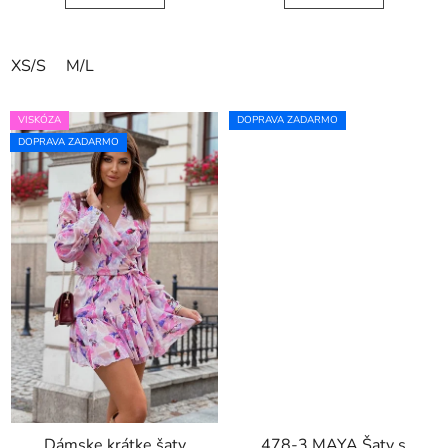
XS/S
M/L
VISKÓZA
DOPRAVA ZADARMO
DOPRAVA ZADARMO
Dámske krátke šaty
478-3 MAYA Šaty s