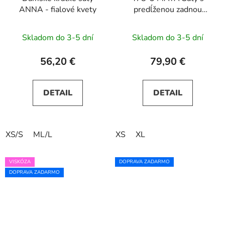
ANNA - fialové kvety
predĺženou zadnou
časťou, výstrihom a
opaskom - zelené
Skladom do 3-5 dní
Skladom do 3-5 dní
56,20 €
79,90 €
DETAIL
DETAIL
XS/S
ML/L
XS
XL
VISKÓZA
DOPRAVA ZADARMO
DOPRAVA ZADARMO