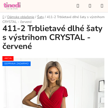
Prejsť
Hľadať
NÁKUP
na
KOŠÍK
obsah
Domov
/
Dámske oblečenie
/
Šaty
/
411-2 Trblietavé dlhé šaty s výstrihom
CRYSTAL - červené
411-2 Trblietavé dlhé šaty
s výstrihom CRYSTAL -
červené
AKCIA
DOPRAVA ZADARMO