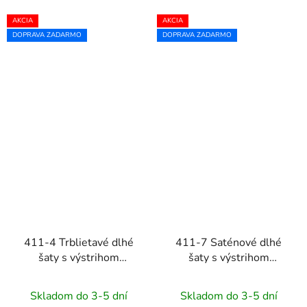
AKCIA
AKCIA
DOPRAVA ZADARMO
DOPRAVA ZADARMO
411-4 Trblietavé dlhé
411-7 Saténové dlhé
šaty s výstrihom
šaty s výstrihom
CRYSTAL - béžové
CRYSTAL - zlaté
Skladom do 3-5 dní
Skladom do 3-5 dní