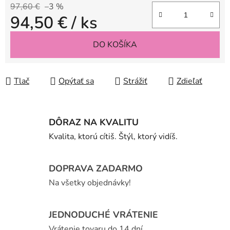
97,60 €
–3 %
94,50 €
/ ks
Jednotková cena:
DO KOŠÍKA
Tlač
Opýtať sa
Strážiť
Zdieľať
DÔRAZ NA KVALITU
Kvalita, ktorú cítiš. Štýl, ktorý vidíš.
DOPRAVA ZADARMO
Na všetky objednávky!
JEDNODUCHÉ VRÁTENIE
Vrátenie tovaru do 14 dní