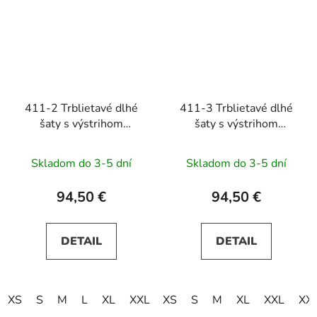
411-2 Trblietavé dlhé
411-3 Trblietavé dlhé
šaty s výstrihom
šaty s výstrihom
CRYSTAL - červené
CRYSTAL -
tmavomodré
Skladom do 3-5 dní
Skladom do 3-5 dní
94,50 €
94,50 €
DETAIL
DETAIL
XS
S
M
L
XL
XXL
XS
XXXL
S
M
XL
XXL
XX