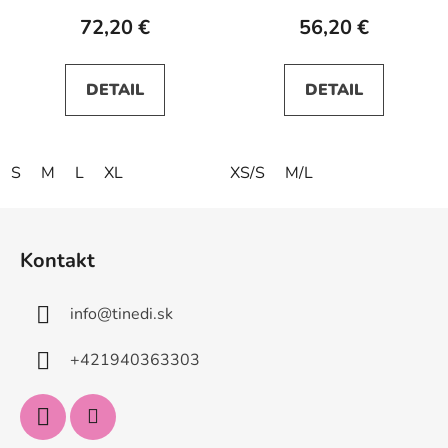
72,20 €
56,20 €
DETAIL
DETAIL
S
M
L
XL
XS/S
M/L
Z
á
Kontakt
p
ä
info
@
tinedi.sk
t
i
+421940363303
e