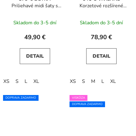
Priliehavé midi šaty s
Korzetové rozšírené
výstrihom - biele s
midi šaty - pastelová
ružovými kvetmi
žltá
Skladom do 3-5 dní
Skladom do 3-5 dní
49,90 €
78,90 €
DETAIL
DETAIL
XS
S
L
XL
XS
S
M
L
XL
DOPRAVA ZADARMO
VISKÓZA
DOPRAVA ZADARMO