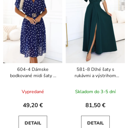
604-4 Dámske
581-8 Dlhé šaty s
bodkované midi šaty s
rukávmi a výstrihom
výstrihom a ozdobným
JENNIFER - zelené
opaskom - tmavomodré
Vypredané
Skladom do 3-5 dní
49,20 €
81,50 €
DETAIL
DETAIL