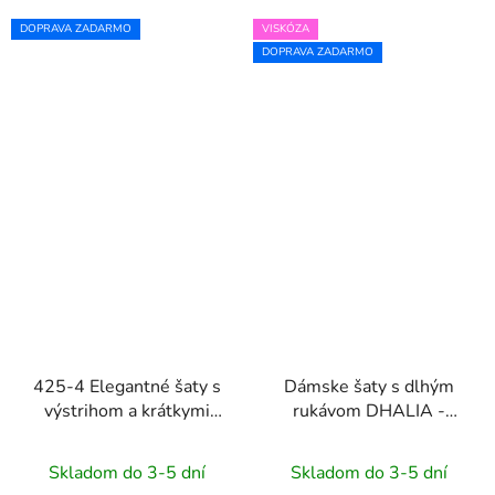
DOPRAVA ZADARMO
VISKÓZA
DOPRAVA ZADARMO
425-4 Elegantné šaty s
Dámske šaty s dlhým
výstrihom a krátkymi
rukávom DHALIA -
rukávmi MATILDE -
hnedé
bordové
Skladom do 3-5 dní
Skladom do 3-5 dní