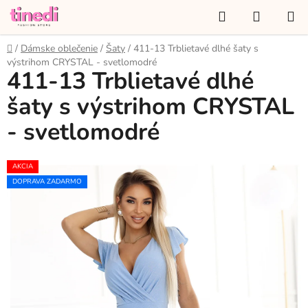
Prejsť
Hľadať
NÁKUP
na
KOŠÍK
obsah
Domov
/
Dámske oblečenie
/
Šaty
/
411-13 Trblietavé dlhé šaty s
výstrihom CRYSTAL - svetlomodré
411-13 Trblietavé dlhé
šaty s výstrihom CRYSTAL
- svetlomodré
AKCIA
DOPRAVA ZADARMO