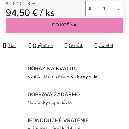
97,60 €
–3 %
94,50 €
/ ks
Jednotková cena:
DO KOŠÍKA
Tlač
Opýtať sa
Strážiť
Zdieľať
DÔRAZ NA KVALITU
Kvalita, ktorú cítiš. Štýl, ktorý vidíš.
DOPRAVA ZADARMO
Na všetky objednávky!
JEDNODUCHÉ VRÁTENIE
Vrátenie tovaru do 14 dní