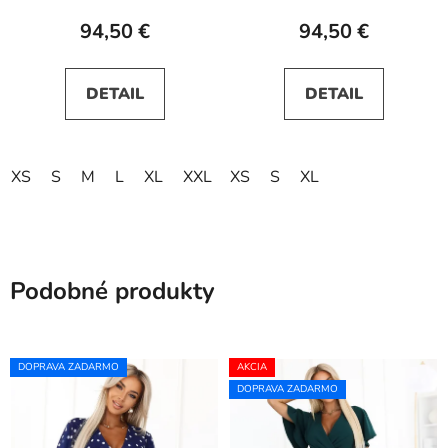
94,50 €
94,50 €
DETAIL
DETAIL
XS
S
M
L
XL
XXL
XS
XXXL
S
XL
Podobné produkty
DOPRAVA ZADARMO
AKCIA
DOPRAVA ZADARMO