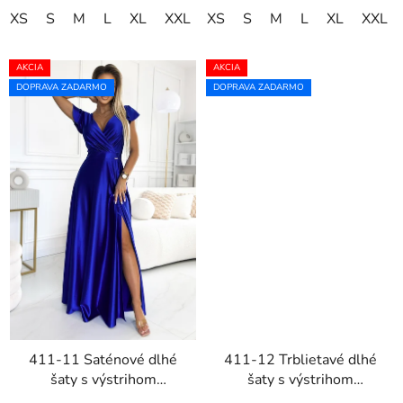
XS
S
M
L
XL
XXL
XS
XXXL
S
M
L
XL
XXL
AKCIA
AKCIA
DOPRAVA ZADARMO
DOPRAVA ZADARMO
411-11 Saténové dlhé
411-12 Trblietavé dlhé
šaty s výstrihom
šaty s výstrihom
CRYSTAL - modré
CRYSTAL - čierne