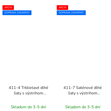
AKCIA
AKCIA
DOPRAVA ZADARMO
DOPRAVA ZADARMO
411-4 Trblietavé dlhé
411-7 Saténové dlhé
šaty s výstrihom
šaty s výstrihom
CRYSTAL - béžové
CRYSTAL - zlaté
Skladom do 3-5 dní
Skladom do 3-5 dní