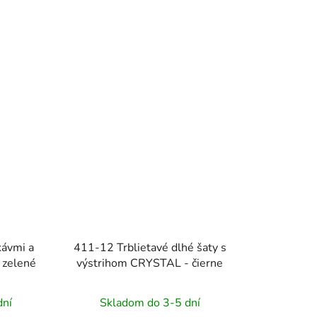
kávmi a
411-12 Trblietavé dlhé šaty s
 zelené
výstrihom CRYSTAL - čierne
dní
Skladom do 3-5 dní