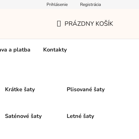
Prihlásenie
Registrácia
Používanie súborov Cookies
Reklamačný poriadok
Vrá
PRÁZDNY KOŠÍK
NÁKUPNÝ
KOŠÍK
va a platba
Kontakty
Krátke šaty
Plisované šaty
Saténové šaty
Letné šaty