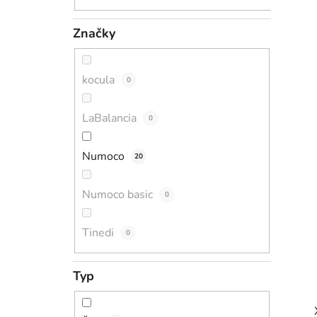
Značky
kocula
0
LaBalancia
0
Numoco
20
Numoco basic
0
Tinedi
0
Typ