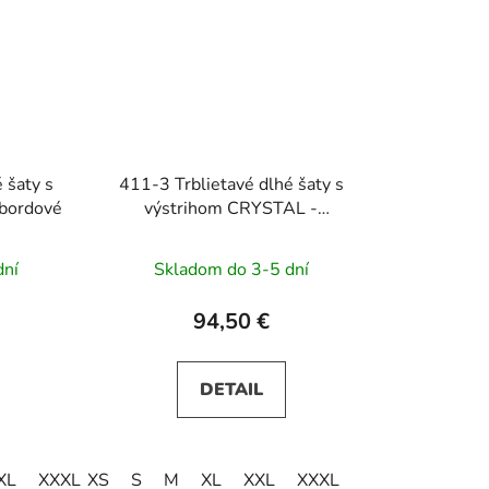
 šaty s
411-3 Trblietavé dlhé šaty s
bordové
výstrihom CRYSTAL -
tmavomodré
dní
Skladom do 3-5 dní
94,50 €
DETAIL
XL
XXXL
XS
S
M
XL
XXL
XXXL