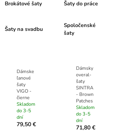
Brokátové šaty
Šaty do práce
Spoločenské
Šaty na svadbu
šaty
Dámsky
Dámske
overal-
ľanové
šaty
šaty
SINTRA
VIGO -
- Brown
čierne
Patches
Skladom
Skladom
do 3-5
do 3-5
dní
dní
79,50 €
71,80 €