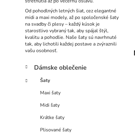
stretnutia až po večernú oslavu.
Od pohodlných letných šiat, cez elegantné
midi a maxi modely, až po spoločenské šaty
na svadby či plesy – každý kúsok je
starostlivo vybraný tak, aby spájal štýl,
kvalitu a pohodlie. Naše šaty sú navrhnuté
tak, aby lichotili každej postave a zvýraznili
vašu osobnosť.
B
K
Preskočiť
Dámske oblečenie
a
kategórie
o
t
č
Šaty
e
n
g
Maxi šaty
ý
ó
p
r
Midi šaty
i
a
e
n
Krátke šaty
e
Plisované šaty
l