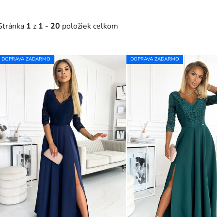
Stránka
1
z
1
-
20
položiek celkom
V
DOPRAVA ZADARMO
DOPRAVA ZADARMO
ý
p
s
p
r
o
d
u
k
t
o