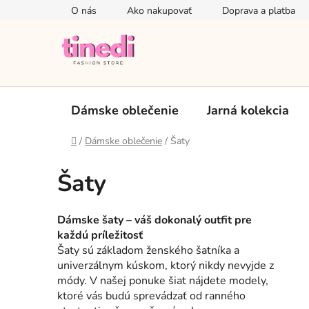
Prejsť
O nás
Ako nakupovať
Doprava a platba
na
obsah
Dámske oblečenie
Jarná kolekcia
Domov
/
Dámske oblečenie
/
Šaty
Šaty
Dámske šaty – váš dokonalý outfit pre
každú príležitosť
Šaty sú základom ženského šatníka a
univerzálnym kúskom, ktorý nikdy nevyjde z
módy. V našej ponuke šiat nájdete modely,
ktoré vás budú sprevádzať od ranného