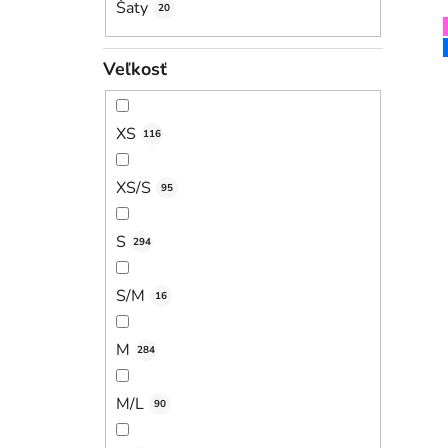
Šaty
20
Veľkosť
XS
116
XS/S
95
S
294
S/M
16
M
284
M/L
90