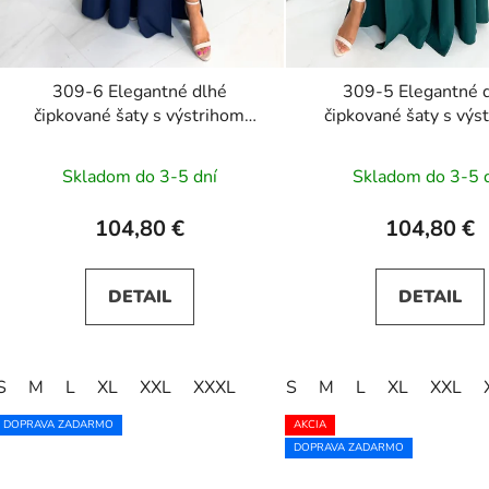
v
309-6 Elegantné dlhé
309-5 Elegantné 
čipkované šaty s výstrihom
čipkované šaty s výs
AMBER - tmavomodré
AMBER - zelen
Skladom do 3-5 dní
Skladom do 3-5 
104,80 €
104,80 €
DETAIL
DETAIL
S
M
L
XL
XXL
XXXL
S
M
L
XL
XXL
DOPRAVA ZADARMO
AKCIA
DOPRAVA ZADARMO