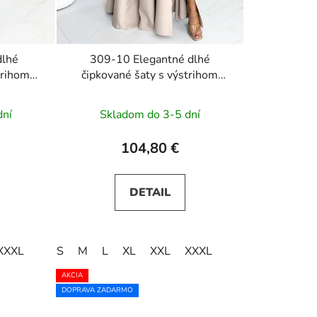
dlhé
309-10 Elegantné dlhé
trihom
čipkované šaty s výstrihom
é
AMBER - béžové
dní
Skladom do 3-5 dní
104,80 €
DETAIL
XXXL
S
M
L
XL
XXL
XXXL
AKCIA
DOPRAVA ZADARMO