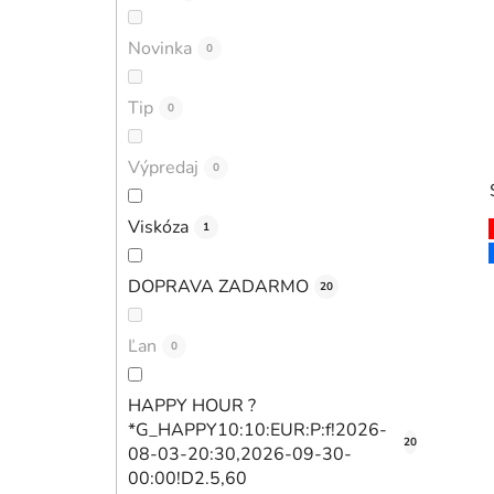
Novinka
0
Tip
0
Výpredaj
0
Viskóza
1
DOPRAVA ZADARMO
20
Ľan
0
HAPPY HOUR ?
*G_HAPPY10:10:EUR:P:f!2026-
20
08-03-20:30,2026-09-30-
00:00!D2.5,60