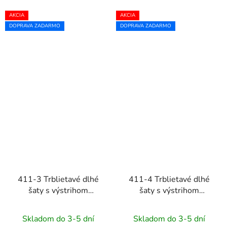
AKCIA
AKCIA
DOPRAVA ZADARMO
DOPRAVA ZADARMO
411-3 Trblietavé dlhé
411-4 Trblietavé dlhé
šaty s výstrihom
šaty s výstrihom
CRYSTAL -
CRYSTAL - béžové
tmavomodré
Skladom do 3-5 dní
Skladom do 3-5 dní