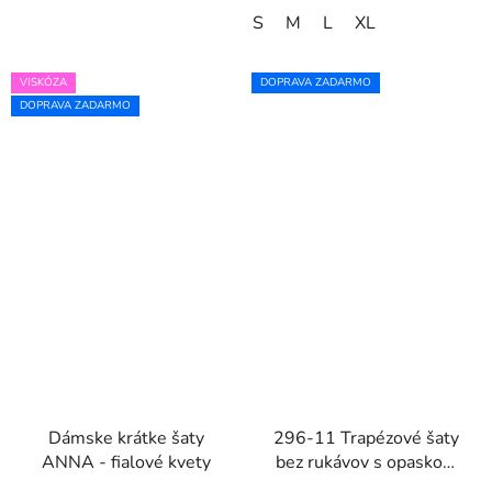
S
M
L
XL
VISKÓZA
DOPRAVA ZADARMO
DOPRAVA ZADARMO
Dámske krátke šaty
296-11 Trapézové šaty
ANNA - fialové kvety
bez rukávov s opaskom
VICTORIA - modrý vzor