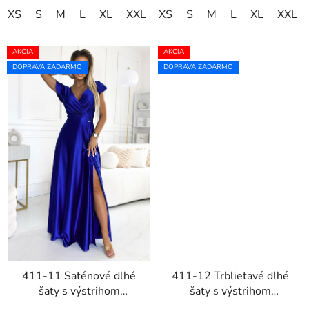
XS
S
M
L
XL
XXL
XS
XXXL
S
M
L
XL
XXL
AKCIA
AKCIA
DOPRAVA ZADARMO
DOPRAVA ZADARMO
411-11 Saténové dlhé
411-12 Trblietavé dlhé
šaty s výstrihom
šaty s výstrihom
CRYSTAL - modré
CRYSTAL - čierne