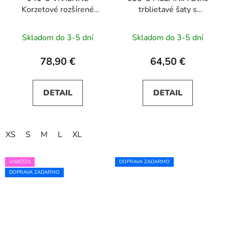
Korzetové rozšírené
trblietavé šaty s
midi šaty - pastelová
výstrihom a krátkymi
žltá
rukávmi - pistáciová
Skladom do 3-5 dní
Skladom do 3-5 dní
78,90 €
64,50 €
DETAIL
DETAIL
XS
S
M
L
XL
VISKÓZA
DOPRAVA ZADARMO
DOPRAVA ZADARMO