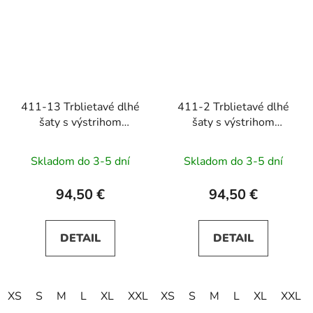
411-13 Trblietavé dlhé
411-2 Trblietavé dlhé
šaty s výstrihom
šaty s výstrihom
CRYSTAL -
CRYSTAL - červené
svetlomodré
Skladom do 3-5 dní
Skladom do 3-5 dní
94,50 €
94,50 €
DETAIL
DETAIL
XS
S
M
L
XL
XXL
XS
XXXL
S
M
L
XL
XXL