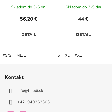
Skladom do 3-5 dní
Skladom do 3-5 dní
56,20 €
44 €
DETAIL
DETAIL
XS/S
ML/L
S
XL
XXL
Z
á
Kontakt
p
ä
info
@
tinedi.sk
t
i
+421940363303
e