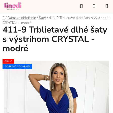
Prejsť
Hľadať
NÁKUP
na
KOŠÍK
obsah
Domov
/
Dámske oblečenie
/
Šaty
/
411-9 Trblietavé dlhé šaty s výstrihom
CRYSTAL - modré
411-9 Trblietavé dlhé šaty
s výstrihom CRYSTAL -
modré
AKCIA
DOPRAVA ZADARMO