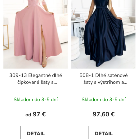
309-13 Elegantné dlhé
508-1 Dlhé saténové
čipkované šaty s
šaty s výstrihom a
výstrihom AMBER -
mašľou CINDY -
púdrovo ružové
tmavomodré
Skladom do 3-5 dní
Skladom do 3-5 dní
97 €
97,60 €
od
DETAIL
DETAIL