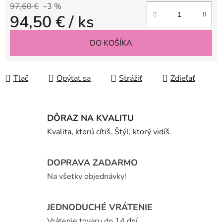
97,60 €
–3 %
94,50 €
/ ks
Jednotková cena:
DO KOŠÍKA
Tlač
Opýtať sa
Strážiť
Zdieľať
DÔRAZ NA KVALITU
Kvalita, ktorú cítiš. Štýl, ktorý vidíš.
DOPRAVA ZADARMO
Na všetky objednávky!
JEDNODUCHÉ VRÁTENIE
Vrátenie tovaru do 14 dní